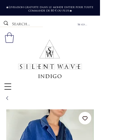
Livraison gratuite dans le monde entier pour toute
🌐
commande de 80 € ou plus
🌐
Se connecter
SILENT WAVE
indigo