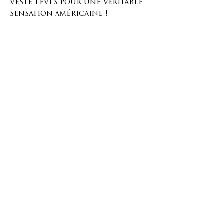
veste Levi's pour une véritable
sensation américaine !
Il y a quatre poches à l'avant et
une fermeture à boutons sur
le devant.
Ce vêtement peut convenir à
une personne de taille M en
fonction de sa morphologie,
mais vous trouverez plus
d'informations ci-dessous
concernant toutes les
principales mensurations
corporelles.
Matériaux et dimensions