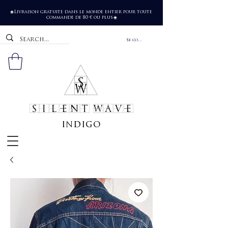
Livraison gratuite dans le monde entier pour toute
🌐
commande de 80 € ou plus
🌐
Se connecter
SILENT WAVE
indigo