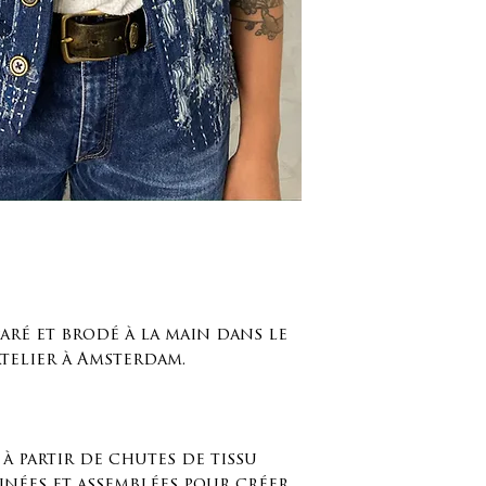
Longueur (de l
cm / 23,62 pou
Largeur poitri
Épaule à épaule
Largeur du fon
aré et brodé à la main dans le
telier à Amsterdam.
à partir de chutes de tissu
nées et assemblées pour créer