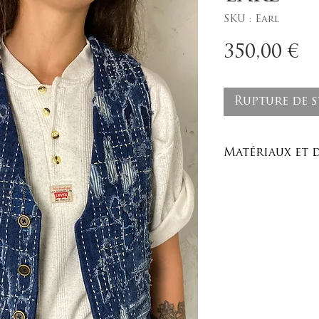
SKU : Earl
P
350,00 €
Rupture de 
Matériaux et 
Matériaux :
100% COTON
Soins :
Lavage à la mai
température m
Dimensions à p