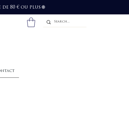
de 80 € ou plus
🌐
ntact