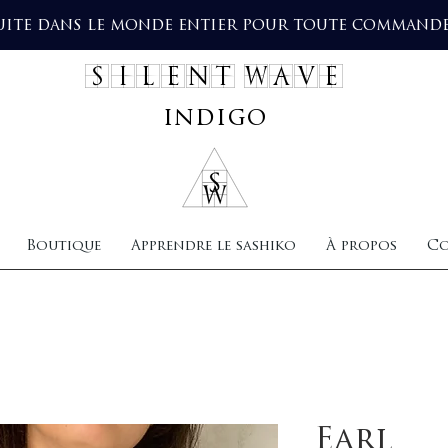
uite dans le monde entier pour toute commande 
SILENT WAVE
indigo
Boutique
Apprendre le sashiko
À propos
Co
Earl