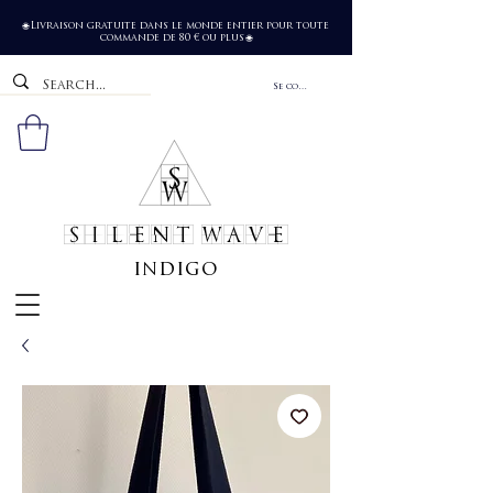
Livraison gratuite dans le monde entier pour toute
🌐
commande de 80 € ou plus
🌐
Se connecter
SILENT WAVE
indigo