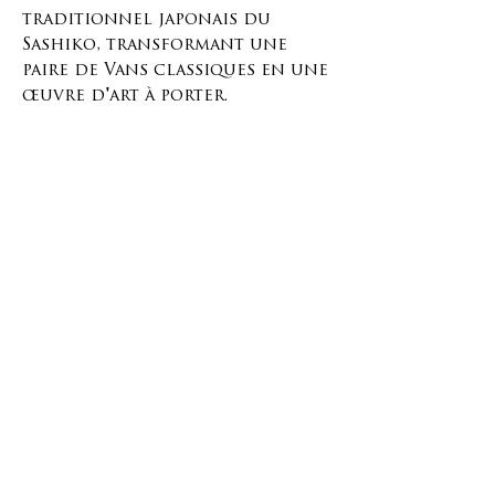
traditionnel japonais du
Sashiko, transformant une
paire de Vans classiques en une
œuvre d'art à porter.
Entièrement brodée et
assemblée à la main, cette pièce
est unique.
Il s'agit d'une pointure 42 EUR,
soit 10,5 US pour femme et 9 US
pour homme (8 UK).