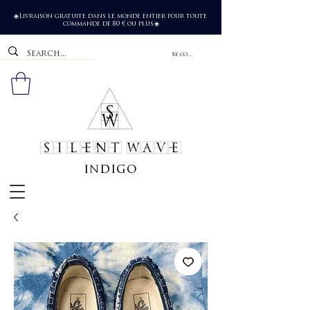
Livraison gratuite dans le monde entier pour toute
🌐
commande de 80 € ou plus
🌐
Se connecter
SILENT WAVE
indigo