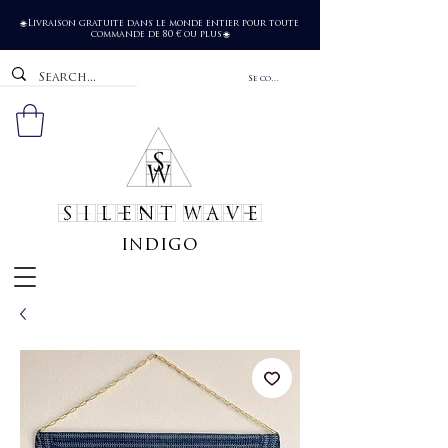
Livraison gratuite dans le monde entier pour toute
🌐
commande de 80 € ou plus
🌐
Se connecter
SILENT WAVE
indigo