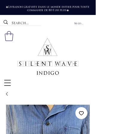
Livraison gratuite dans le monde entier pour toute
🌐
commande de 80 € ou plus
🌐
Se connecter
SILENT WAVE
indigo