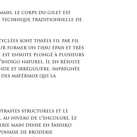
à la main à l'e
laissez-le séch
main, le corps du gilet est
 technique traditionnelle de
yclées sont tissées fil par fil
ur former un tissu épais et très
 est ensuite plongé à plusieurs
'indigo naturel. Il en résulte
nde et irrégulière, imprégnée
 des matériaux qui la
ntrastes structurels et le
l au niveau de l'encolure. Le
erie main dense en Sashiko
ponaise de broderie