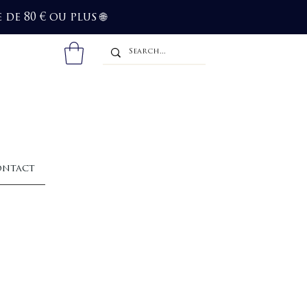
de 80 € ou plus
🌐
ntact