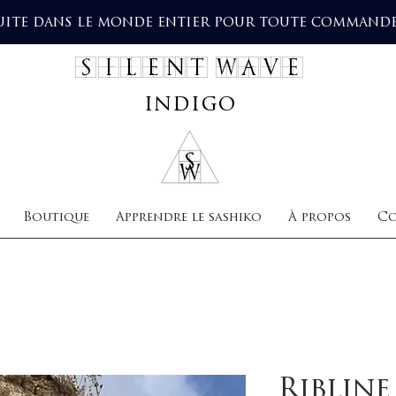
uite dans le monde entier pour toute commande 
SILENT WAVE
indigo
Boutique
Apprendre le sashiko
À propos
Co
Ribline