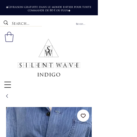
Livraison gratuite dans le monde entier pour toute
🌐
commande de 80 € ou plus
🌐
Se connecter
SILENT WAVE
indigo