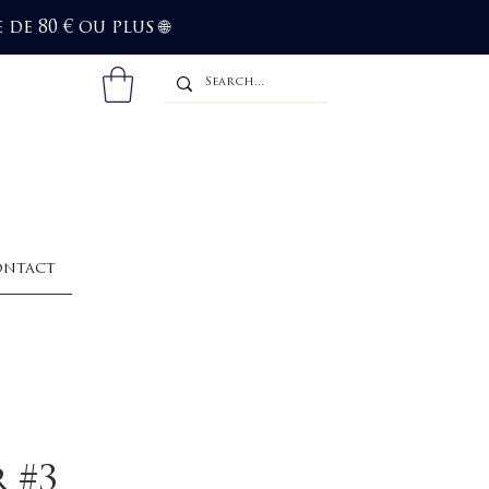
de 80 € ou plus
🌐
ntact
 #3