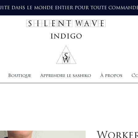
uite dans le monde entier pour toute commande 
SILENT WAVE
indigo
Boutique
Apprendre le sashiko
À propos
Co
Worker