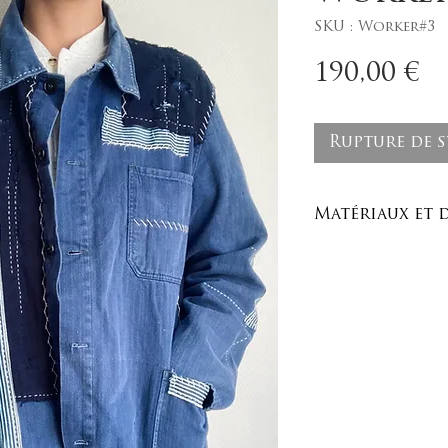
SKU : Worker#3
P
190,00 €
Rupture de 
Matériaux et 
Matériaux :
100% COTON
Soins :
Lavage à la mai
température m
Dimensions à p
Longueur (de l