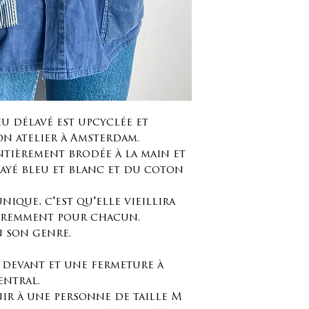
cm / 27,55 pou
Largeur poitri
Longueur des m
pouces
Demi-manchette
Épaule à épaule
eu délavé est upcyclée et
n atelier à Amsterdam.
entièrement brodée à la main et
rayé bleu et blanc et du coton
nique, c'est qu'elle vieillira
éremment pour chacun.
n son genre.
e devant et une fermeture à
entral.
ir à une personne de taille M