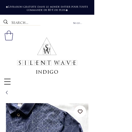
Livraison gratuite dans le monde entier pour toute
🌐
commande de 80 € ou plus
🌐
Se connecter
SILENT WAVE
indigo