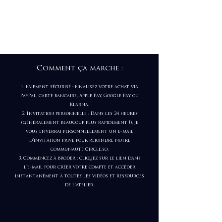
Comment ça marche :
Paiement sécurisé : Finalisez votre achat via
PayPal, carte bancaire, Apple Pay, Google Pay ou
Klarna.
Invitation personnelle : Dans les 24 heures
(généralement beaucoup plus rapidement !), je
vous enverrai personnellement un e-mail
d’invitation privé pour rejoindre notre
communauté Circle.so.
Commencez à broder : cliquez sur le lien dans
l’e-mail pour créer votre compte et accéder
instantanément à toutes les vidéos et ressources
de l’atelier.