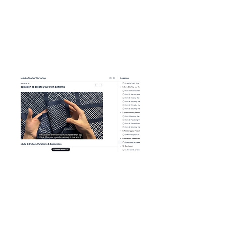
2h15 min
Audio : anglais
Sous-titres disponibles en plusieurs
langues
La logique des modèles :
-
- Savoir quels matériaux utiliser et
pourquoi ils sont importants
Apprenez comment les motifs sont
construits, structurés et répétés.