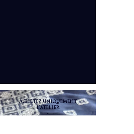
Achetez uniquement
l'atelier
-
49€