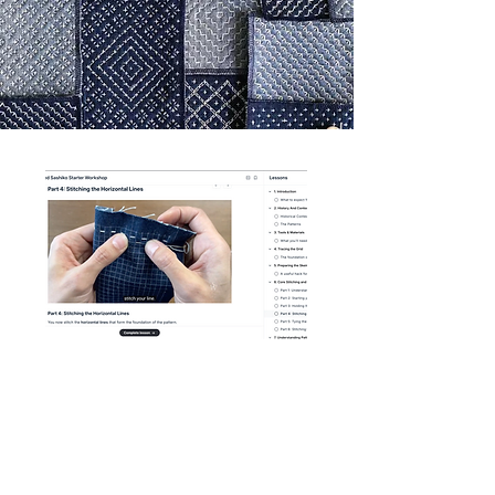
Modules vidéo étape par étape
-
Des leçons en haute définition que vous
pouvez mettre en pause, rembobiner et
regarder à volonté. Avec des résumés
écrits.