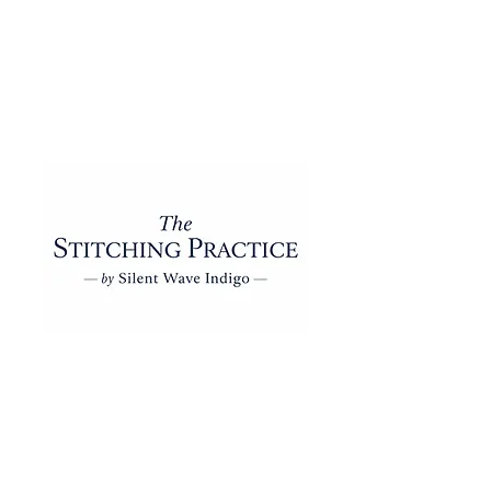
- Travailler avec assurance avec les grilles
et le rythme
- Apprenez à dessiner des motifs
géométriques et à créer vos propres
variations
Accès communautaire à vie
-
Rejoignez notre communauté privée
Circle.so pour partager vos progrès, me
poser des questions, assister à des
événements en direct
et échanger avec