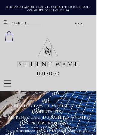
Livraison gratuite dans le monde entier pour toute
🌐
commande de 80 € ou plus
🌐
Se connecter
SILENT WAVE
indigo
Masterclass de Sashiko pour
Débutants
Apprenez l'art du Sashiko à votre
propre rythme.
Une introduction complète au Sashiko :
Histoire, techniques, motifs et pratique des points de style
Hitomezashi.