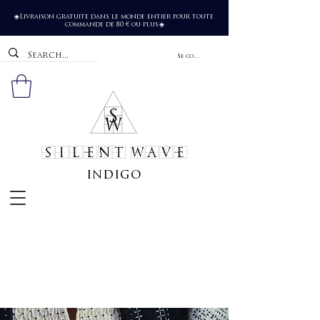
Livraison gratuite dans le monde entier pour toute
🌐
commande de 80 € ou plus
🌐
Se connecter
SILENT WAVE
indigo
Chaque demande commence par une
conversation. Que vous ayez des questions sur
nos ateliers, besoin de conseils sur un kit ou
souhaitiez discuter d'une commande
personnalisée, je suis là pour vous aider à
découvrir l'univers du design textile
intentionnel.