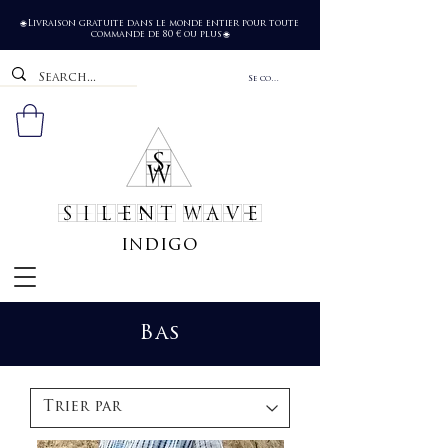
Livraison gratuite dans le monde entier pour toute
🌐
commande de 80 € ou plus
🌐
Se connecter
SILENT WAVE
indigo
Bas