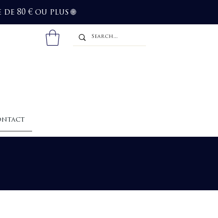
de 80 € ou plus
🌐
ntact