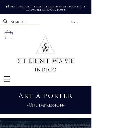
Livraison gratuite dans le monde entier pour toute
🌐
commande de 80 € ou plus
🌐
Se connecter
SILENT WAVE
indigo
Art à porter
-Une impression-