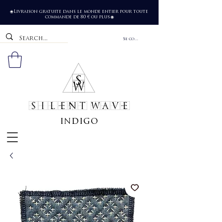
Livraison gratuite dans le monde entier pour toute
🌐
commande de 80 € ou plus
🌐
Se connecter
SILENT WAVE
indigo