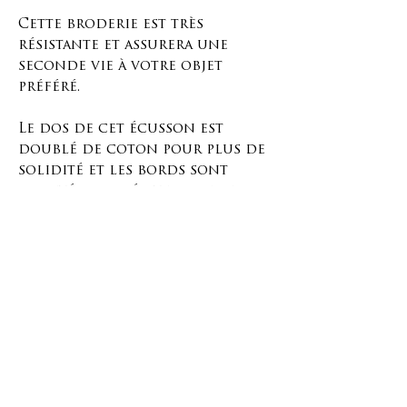
Cette broderie est très
résistante et assurera une
seconde vie à votre objet
préféré.
Le dos de cet écusson est
doublé de coton pour plus de
solidité et les bords sont
surjetés pour éviter que le
tissu ne s'effiloche.
Placez cette pièce de tissu sur
le trou ou en dessous, selon
votre préférence, et cousez-la
sur les bords en suivant les
points de couture ou la
surjeteuse.
Vous pouvez réparer n'importe