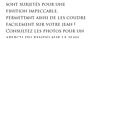
sont surjetés pour une
finition impeccable,
permettant ainsi de les coudre
facilement sur votre jean !
Consultez les photos pour un
aperçu du rendu sur le jean.
Ces écussons sont vendus par
paires.
Placez cet écusson sur le tissu
et cousez-le sur les bords en
suivant les points de couture
ou la surjeteuse.
Vous pouvez réparer n'importe
quel objet avec ça, alors
prenez votre aiguille et laissez
libre cours à votre créativité !