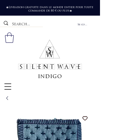
Livraison gratuite dans le monde entier pour toute
🌐
commande de 80 € ou plus
🌐
Se connecter
SILENT WAVE
indigo