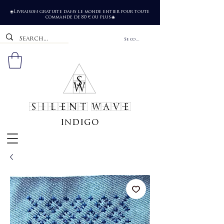
Livraison gratuite dans le monde entier pour toute
🌐
commande de 80 € ou plus
🌐
Se connecter
SILENT WAVE
indigo