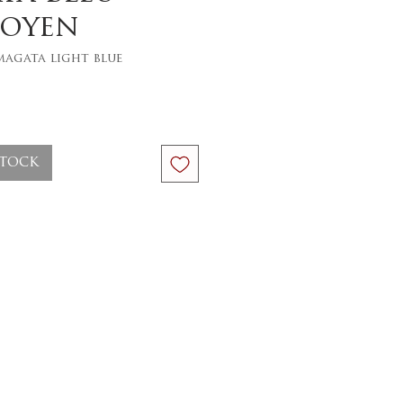
moyen
magata light blue
ix
stock