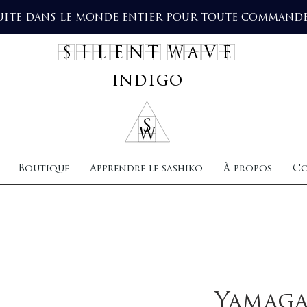
uite dans le monde entier pour toute commande 
SILENT WAVE
indigo
Boutique
Apprendre le sashiko
À propos
Co
Yamaga