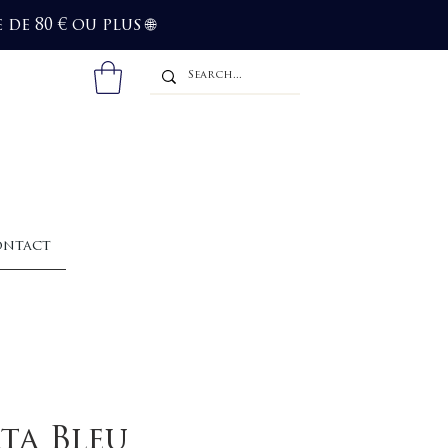
de 80 € ou plus
🌐
ntact
ta Bleu