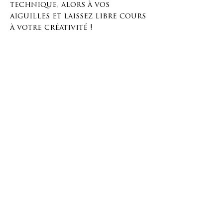
technique, alors à vos
aiguilles et laissez libre cours
à votre créativité !
Matériaux et dimensions :
denim recyclé
Fil 100% coton
Entretien : laver à l'envers à 30
ou 40 degrés, ne pas sécher en
machine, repasser à
température minimale.
Instructions de lavage : laver à
30 ou 40 degrés.
Dimensions : 8 cm x 9 cm ou 3,15
pouces x 3,54 pouces