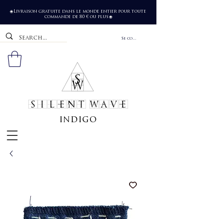
Livraison gratuite dans le monde entier pour toute
🌐
commande de 80 € ou plus
🌐
Se connecter
SILENT WAVE
indigo