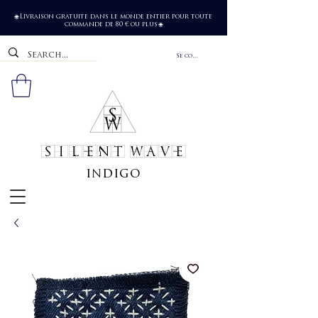
Livraison gratuite dans le monde entier pour toute
🌐
commande de 80 € ou plus
🌐
Se connecter
SILENT WAVE
indigo