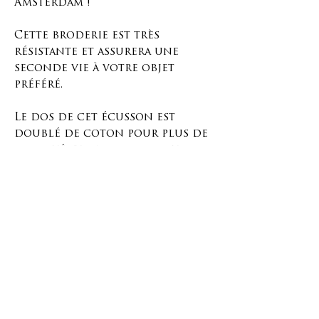
Amsterdam !
Cette broderie est très
résistante et assurera une
seconde vie à votre objet
préféré.
Le dos de cet écusson est
doublé de coton pour plus de
solidité et les bords sont
surjetés pour éviter que le
tissu ne s'effiloche.
Placez cette pièce de tissu sur
le trou ou en dessous, selon
votre préférence, et cousez-la
en suivant les bords, les points
de couture ou la surjeteuse.
Vous pouvez réparer n'importe
quel vêtement avec cette