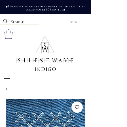
Livraison gratuite dans le monde entier pour toute
🌐
commande de 80 € ou plus
🌐
Se connecter
SILENT WAVE
indigo