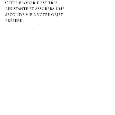
Cette broderie est très
résistante et assurera une
seconde vie à votre objet
préféré.
Placez cette pièce de tissu sur
le trou ou en dessous, selon
votre préférence, et cousez-la
sur tout le pourtour, en
repliant les bords, afin de
pouvoir la coudre proprement
comme une application.
Vous pouvez réparer n'importe
quel objet avec ça, alors
prenez votre aiguille et laissez
libre cours à votre créativité !
Matériaux et dimensions