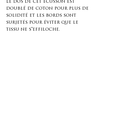
Le dos de cet écusson est
doublé de coton pour plus de
solidité et les bords sont
surjetés pour éviter que le
tissu ne s'effiloche.
Placez cette pièce de tissu sur
le trou ou en dessous, selon
votre préférence, et cousez-la
sur les bords en suivant les
points de couture ou la
surjeteuse.
Vous pouvez réparer n'importe
quel objet avec ça, alors
prenez votre aiguille et laissez
libre cours à votre créativité !
Matériaux et dimensions