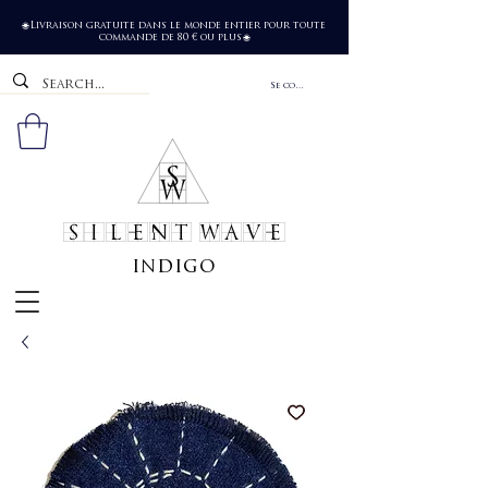
Livraison gratuite dans le monde entier pour toute
🌐
commande de 80 € ou plus
🌐
Se connecter
SILENT WAVE
indigo