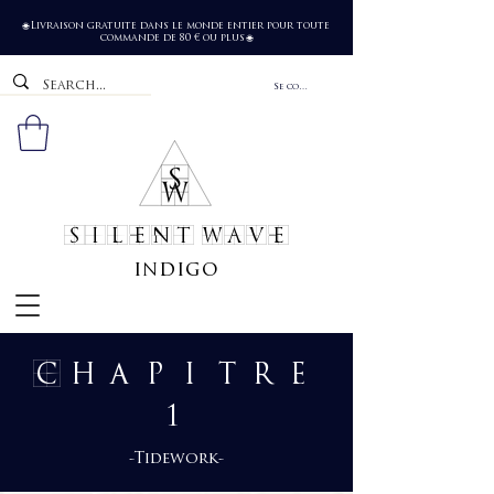
Livraison gratuite dans le monde entier pour toute
🌐
commande de 80 € ou plus
🌐
Se connecter
SILENT WAVE
indigo
Chapitre
1
-Tidework-